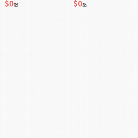
$0
$0
起
起