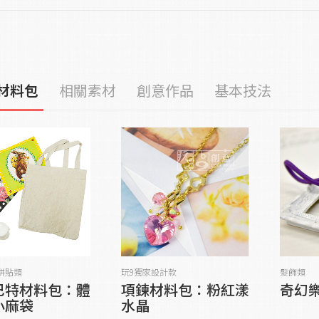
材料包
相關素材
創意作品
基本技法
貨到通知我
貨到通知我
拼貼類
玩9獨家設計款
髮飾類
巴特材料包：體
項鍊材料包：粉紅漾
奇幻樂
小麻袋
水晶