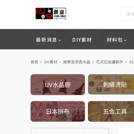
最新消息
DIY素材
材料包
首頁
DIY素材
施華洛世奇水晶
花式石及鑲嵌件
42
刺繡燙貼
UV水晶膠
五金工具
日本拼布