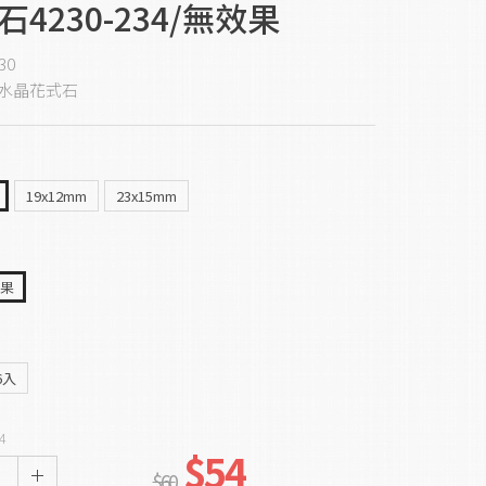
石4230-234/無效果
30
水晶花式石
19x12mm
23x15mm
效果
6入
4
$54
$60