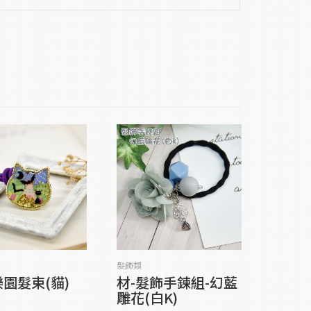
加入購物車
加入購物車
髮飾類
園髮束(貓)
材-髮飾手鍊組-幻藍
雕花(白K)