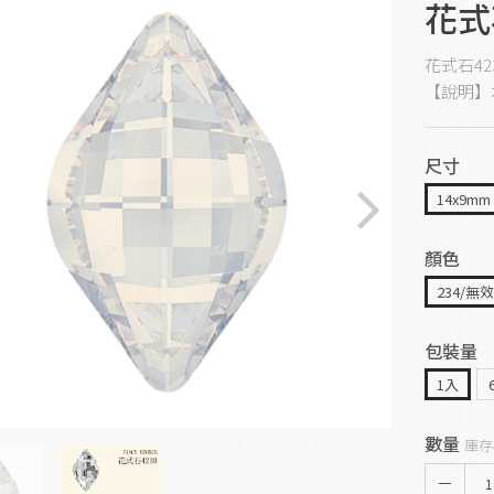
花式
花式石42
【說明】
尺寸
14x9mm
顏色
234/無
包裝量
1入
數量
庫存
1