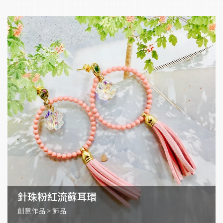
針珠粉紅流蘇耳環
創意作品
>
飾品