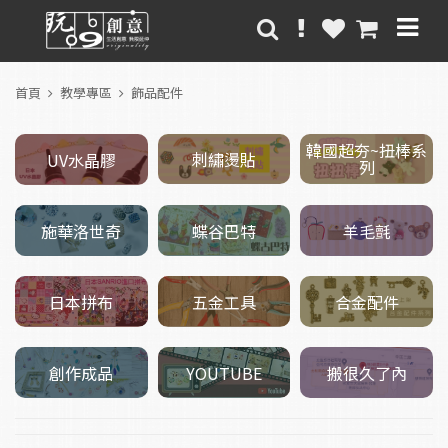
首頁
教學專區
飾品配件
韓國超夯~扭棒系
刺繡燙貼
UV水晶膠
列
施華洛世奇
羊毛氈
蝶谷巴特
五金工具
日本拼布
合金配件
創作成品
搬很久了內
YOUTUBE