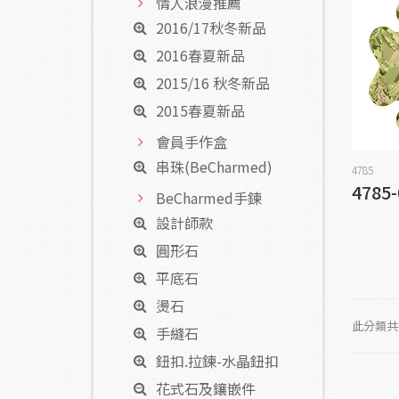
情人浪漫推薦
2016/17秋冬新品
2016春夏新品
2015/16 秋冬新品
2015春夏新品
會員手作盒
串珠(BeCharmed)
4785
4785
BeCharmed手鍊
設計師款
圓形石
平底石
燙石
此分類共有
手縫石
鈕扣.拉鍊-水晶鈕扣
花式石及鑲嵌件