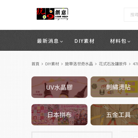
最新消息
DIY素材
材料包
首頁
DIY素材
施華洛世奇水晶
花式石及鑲嵌件
47
刺繡燙貼
UV水晶膠
五金工具
日本拼布