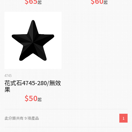
$65
$60
起
起
加入購物車
4745
花式石4745-280/無效
果
$50
起
此分類共有 9 項產品
1