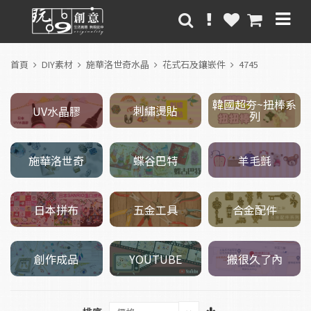
首頁
DIY素材
施華洛世奇水晶
花式石及鑲嵌件
4745
韓國超夯~扭棒系
刺繡燙貼
UV水晶膠
列
施華洛世奇
羊毛氈
蝶谷巴特
五金工具
日本拼布
合金配件
創作成品
搬很久了內
YOUTUBE