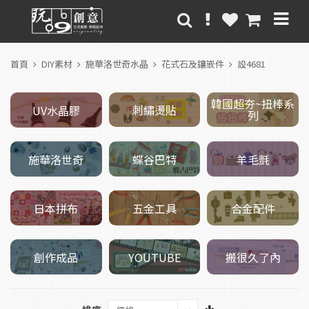
首頁
DIY素材
施華洛世奇水晶
花式石及鑲嵌件
設4681
韓國超夯~扭棒系
刺繡燙貼
UV水晶膠
列
施華洛世奇
羊毛氈
蝶谷巴特
五金工具
日本拼布
合金配件
創作成品
搬很久了內
YOUTUBE