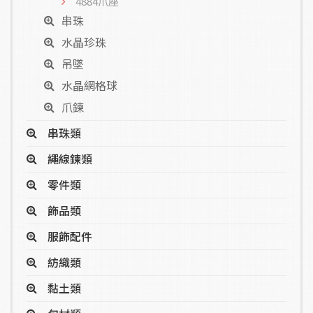
4884爪座
串珠
水晶珍珠
吊墜
水晶網格球
爪鍊
串珠類
繩線鍊類
零件類
飾品類
服飾配件
紡織類
黏土類