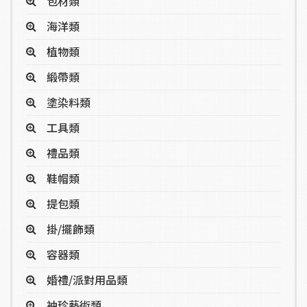
包材類
海洋類
植物類
緞帶類
塗染料類
工具類
禮品類
鞋帽類
提包類
掛/擺飾類
容器類
婚禮/派對用品類
袖珍藝術類