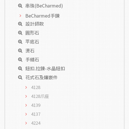
串珠(BeCharmed)
BeCharmed手鍊
設計師款
圓形石
平底石
燙石
手縫石
鈕扣.拉鍊-水晶鈕扣
花式石及鑲嵌件
4128
4128爪座
4139
4137
4224