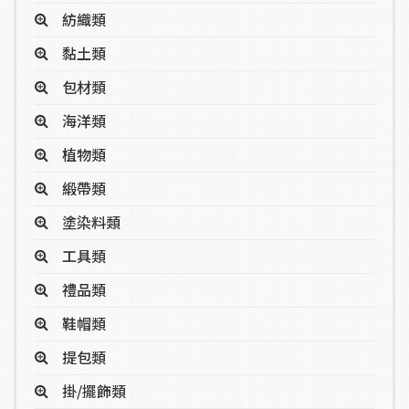
紡織類
黏土類
包材類
海洋類
植物類
緞帶類
塗染料類
工具類
禮品類
鞋帽類
提包類
掛/擺飾類