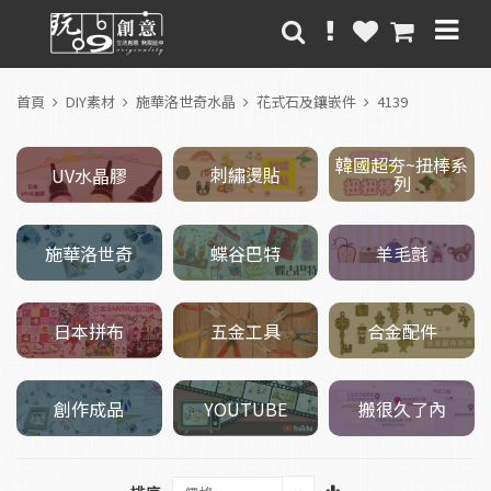
首頁
DIY素材
施華洛世奇水晶
花式石及鑲嵌件
4139
韓國超夯~扭棒系
刺繡燙貼
UV水晶膠
列
施華洛世奇
羊毛氈
蝶谷巴特
五金工具
日本拼布
合金配件
創作成品
搬很久了內
YOUTUBE