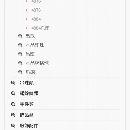
4876
4878
4884
4884爪座
串珠
水晶珍珠
吊墜
水晶網格球
爪鍊
串珠類
繩線鍊類
零件類
飾品類
服飾配件