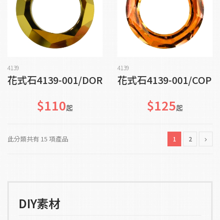
加入購物車
貨到通知我
4139
4139
花式石4139-001/DOR
花式石4139-001/COP
$110
$125
起
起
此分類共有 15 項產品
1
2
DIY素材