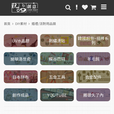
首頁
DIY素材
婚禮/派對用品類
韓國超夯~扭棒系
刺繡燙貼
UV水晶膠
列
施華洛世奇
羊毛氈
蝶谷巴特
五金工具
日本拼布
合金配件
創作成品
搬很久了內
YOUTUBE