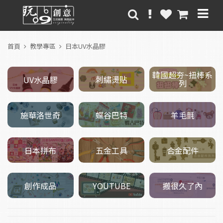
首頁
教學專區
日本UV水晶膠
韓國超夯~扭棒系
刺繡燙貼
UV水晶膠
列
施華洛世奇
羊毛氈
蝶谷巴特
五金工具
日本拼布
合金配件
創作成品
搬很久了內
YOUTUBE