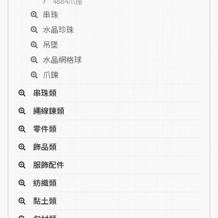
4884爪座
串珠
水晶珍珠
吊墜
水晶網格球
爪鍊
串珠類
繩線鍊類
零件類
飾品類
服飾配件
紡織類
黏土類