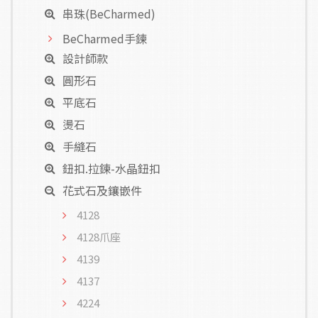
串珠(BeCharmed)
BeCharmed手鍊
設計師款
圓形石
平底石
燙石
手縫石
鈕扣.拉鍊-水晶鈕扣
花式石及鑲嵌件
4128
4128爪座
4139
4137
4224