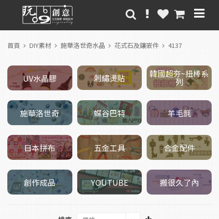
首頁
DIY素材
施華洛世奇水晶
花式石及鑲嵌件
4137
韓國超夯~扭棒系
刺繡燙貼
UV水晶膠
列
施華洛世奇
羊毛氈
蝶谷巴特
五金工具
日本拼布
合金配件
創作成品
搬很久了內
YOUTUBE