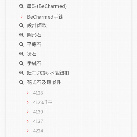
串珠(BeCharmed)
BeCharmed手鍊
設計師款
圓形石
平底石
燙石
手縫石
鈕扣.拉鍊-水晶鈕扣
花式石及鑲嵌件
4128
4128爪座
4139
4137
4224