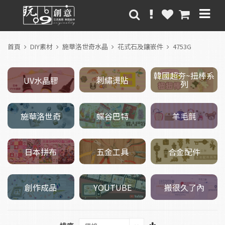
首頁
DIY素材
施華洛世奇水晶
花式石及鑲嵌件
4753G
韓國超夯~扭棒系
刺繡燙貼
UV水晶膠
列
施華洛世奇
羊毛氈
蝶谷巴特
五金工具
日本拼布
合金配件
創作成品
搬很久了內
YOUTUBE