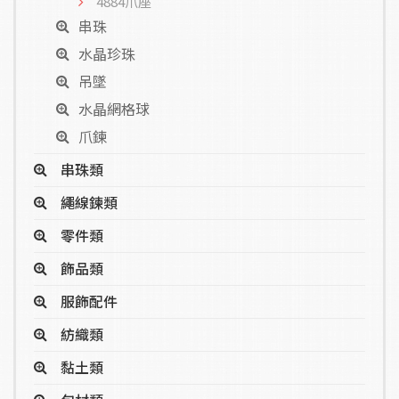
4884爪座
串珠
水晶珍珠
吊墜
水晶網格球
爪鍊
串珠類
繩線鍊類
零件類
飾品類
服飾配件
紡織類
黏土類