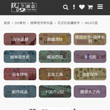
首頁
DIY素材
施華洛世奇水晶
花式石及鑲嵌件
4610爪座
韓國超夯~扭棒系
刺繡燙貼
UV水晶膠
列
施華洛世奇
羊毛氈
蝶谷巴特
五金工具
日本拼布
合金配件
創作成品
搬很久了內
YOUTUBE