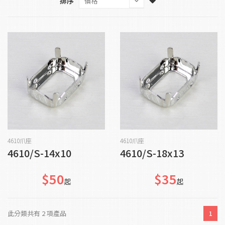
排序
貨到通知我
貨到通知我
4610爪座
4610爪座
4610/S-14x10
4610/S-18x13
$50
$35
起
起
此分類共有 2 項產品
1