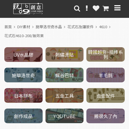
首頁
DIY素材
施華洛世奇水晶
花式石及鑲嵌件
4610
花式石4610-208/無效果
韓國超夯~扭棒系
刺繡燙貼
UV水晶膠
列
施華洛世奇
羊毛氈
蝶谷巴特
五金工具
日本拼布
合金配件
創作成品
搬很久了內
YOUTUBE