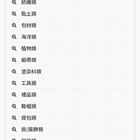
紡織類
黏土類
包材類
海洋類
植物類
緞帶類
塗染料類
工具類
禮品類
鞋帽類
提包類
掛/擺飾類