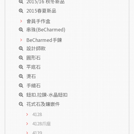
2015/16 秋冬新品
2015春夏新品
會員手作盒
串珠(BeCharmed)
BeCharmed手鍊
設計師款
圓形石
平底石
燙石
手縫石
鈕扣.拉鍊-水晶鈕扣
花式石及鑲嵌件
4128
4128爪座
4139