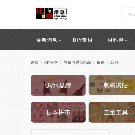
最新消息
DIY素材
材料包
首頁
DIY素材
施華洛世奇水晶
串珠
5531
刺繡燙貼
UV水晶膠
五金工具
日本拼布