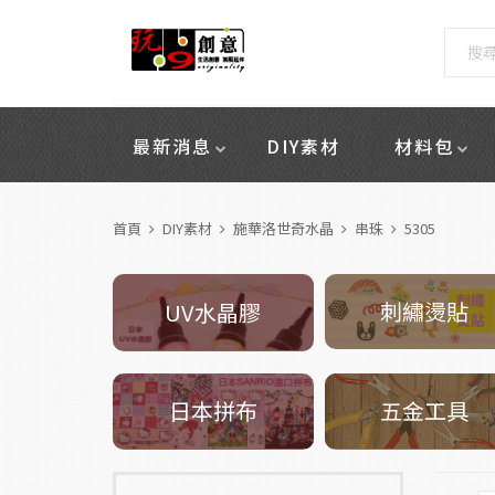
最新消息
DIY素材
材料包
首頁
DIY素材
施華洛世奇水晶
串珠
5305
刺繡燙貼
UV水晶膠
五金工具
日本拼布