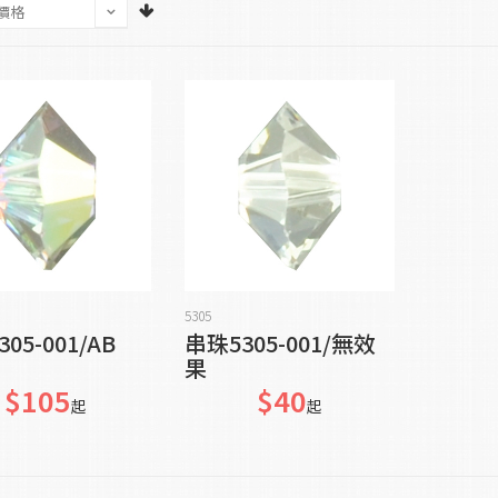
加入購物車
貨到通知我
5305
05-001/AB
串珠5305-001/無效
果
$105
$40
起
起