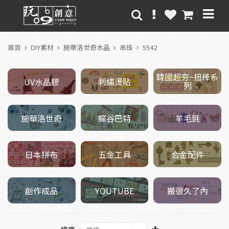
首頁
DIY素材
施華洛世奇水晶
串珠
5542
韓國超夯~扭棒系
刺繡燙貼
UV水晶膠
列
施華洛世奇
羊毛氈
蝶谷巴特
五金工具
日本拼布
合金配件
創作成品
搬很久了內
YOUTUBE