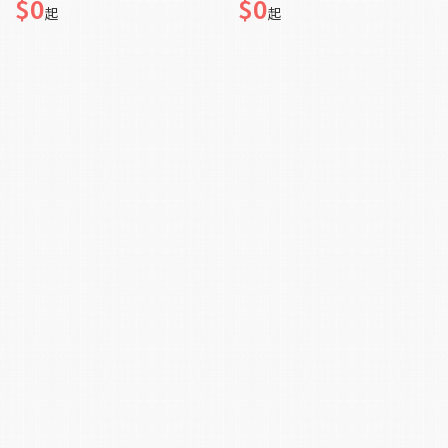
$0
$0
起
起