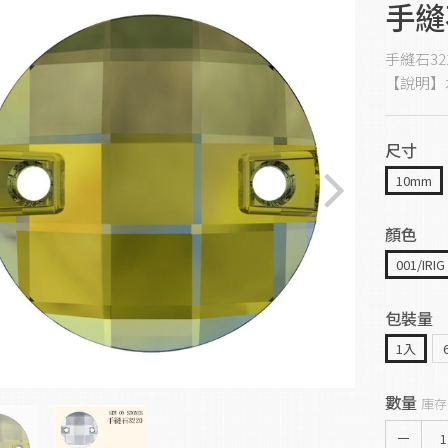
手縫石
手縫石32
【說明】
尺寸
10mm
顏色
001/IRIG
包裝量
1入
數量
庫存
1