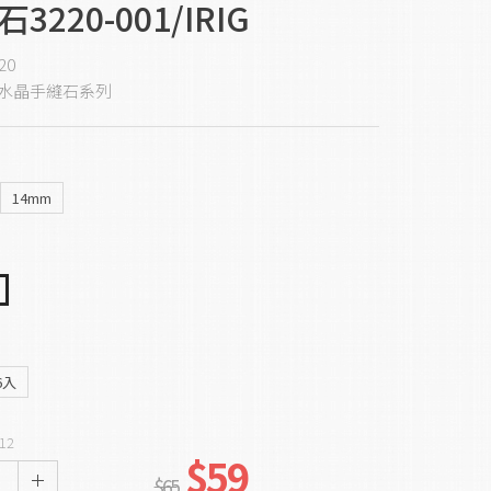
3220-001/IRIG
20
水晶手縫石系列
14mm
6入
12
$59
$65