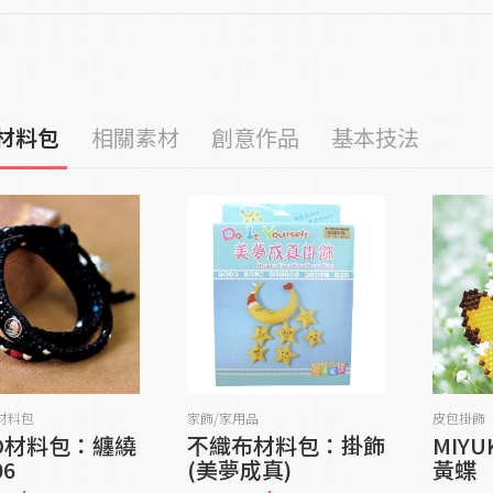
材料包
相關素材
創意作品
基本技法
貨到通知我
貨到通知我
材料包
家飾/家用品
皮包掛飾
O材料包：纏繞
不織布材料包：掛飾
MIY
06
(美夢成真)
黃蝶