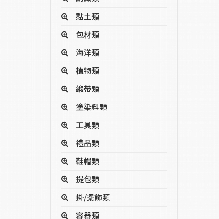
黏土類
包材類
海洋類
植物類
緞帶類
塗染料類
工具類
禮品類
鞋帽類
提包類
掛/擺飾類
容器類