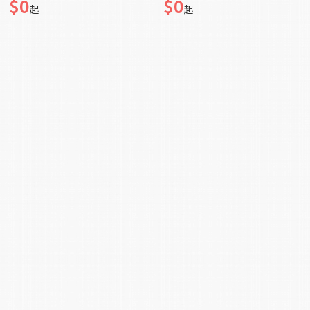
$0
$0
起
起