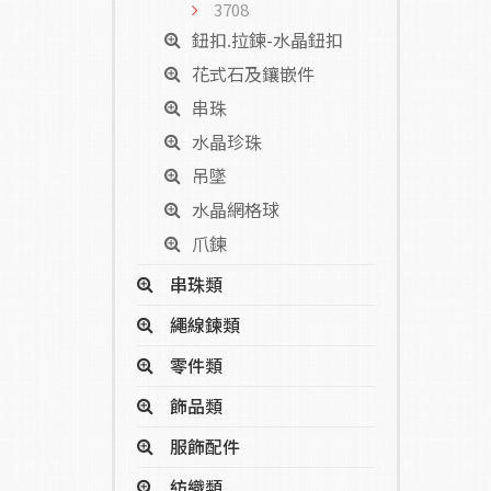
3708
鈕扣.拉鍊-水晶鈕扣
花式石及鑲嵌件
串珠
水晶珍珠
吊墜
水晶網格球
爪鍊
串珠類
繩線鍊類
零件類
飾品類
服飾配件
紡織類