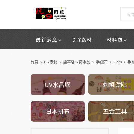
最新消息
DIY素材
材料包
首頁
DIY素材
施華洛世奇水晶
手縫石
3220
手縫
刺繡燙貼
UV水晶膠
五金工具
日本拼布