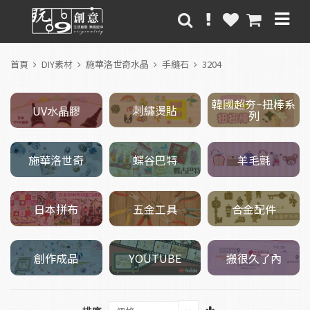
首頁
DIY素材
施華洛世奇水晶
手縫石
3204
韓國超夯~扭棒系
刺繡燙貼
UV水晶膠
列
施華洛世奇
羊毛氈
蝶谷巴特
五金工具
日本拼布
合金配件
創作成品
搬很久了內
YOUTUBE