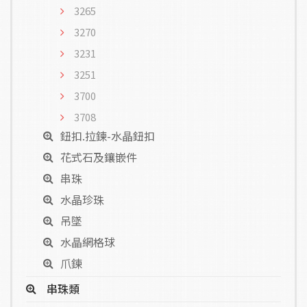
3265
3270
3231
3251
3700
3708
鈕扣.拉鍊-水晶鈕扣
花式石及鑲嵌件
串珠
水晶珍珠
吊墜
水晶網格球
爪鍊
串珠類