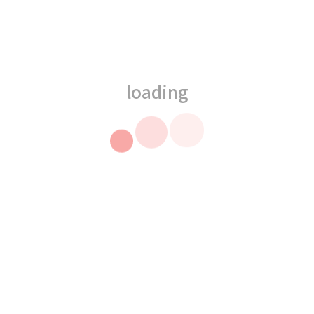
loading
貨到通知我
玩9獨家設計款
鑰匙圈DIY材料包-愛麗
絲
$100
$49
起