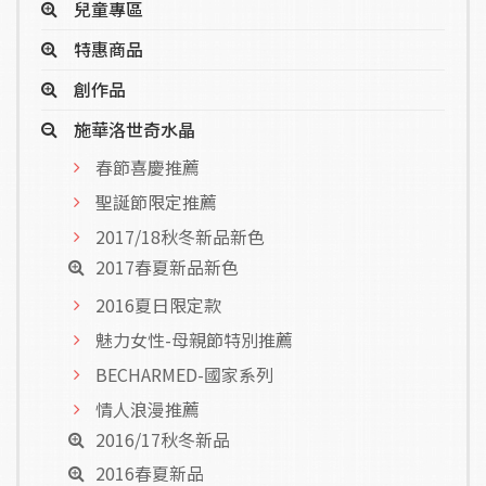
兒童專區
特惠商品
創作品
施華洛世奇水晶
春節喜慶推薦
聖誕節限定推薦
2017/18秋冬新品新色
2017春夏新品新色
2016夏日限定款
魅力女性-母親節特別推薦
BECHARMED-國家系列
情人浪漫推薦
2016/17秋冬新品
2016春夏新品