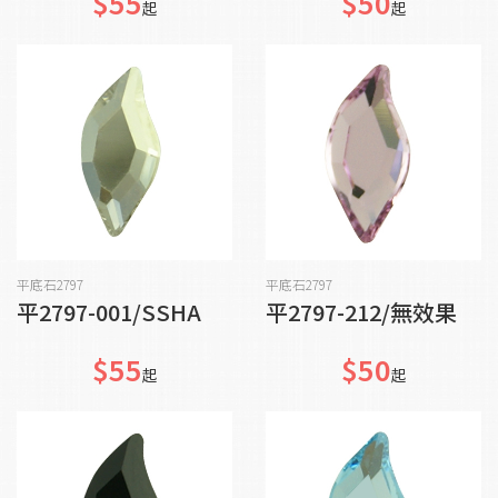
$55
$50
起
起
貨到通知我
加入購物車
平底石2797
平底石2797
平2797-001/SSHA
平2797-212/無效果
$55
$50
起
起