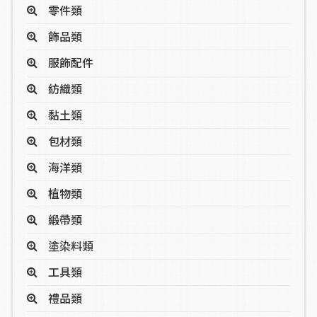
零件類
飾品類
服飾配件
紡織類
黏土類
包材類
海洋類
植物類
緞帶類
塗染料類
工具類
禮品類