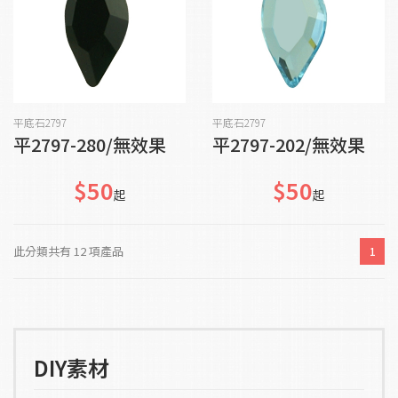
加入購物車
加入購物車
平底石2797
平底石2797
平2797-280/無效果
平2797-202/無效果
$50
$50
起
起
此分類共有 12 項產品
1
DIY素材