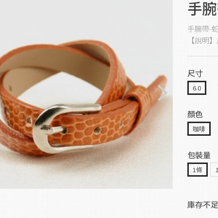
手腕
手腕帶-
【說明】
尺寸
6.0
顏色
咖啡
包裝量
1條
庫存不