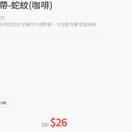
帶-蛇紋(咖啡)
蛇紋
皮帶造型的手腕帶可調鬆緊，可搭配穿戴環做裝飾
10條
$26
足
$30