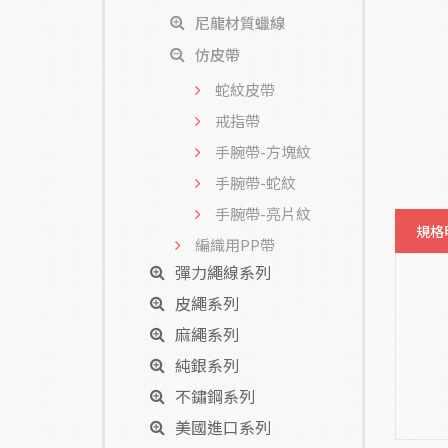
尼龍材質蠟線
仿皮帶
蛇紋皮帶
戒指帶
手腕帶-方塊紋
手腕帶-蛇紋
手腕帶-亮片紋
規格
編織用PP帶
彈力繩線系列
皮繩系列
麻繩系列
純銀系列
不鏽鋼系列
美國進口系列