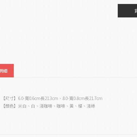
明細
【尺寸】6.0-寬0.6cm長21.3cm、8.0-寬0.8cm長21.7cm
【顏色】米白、白、淺咖啡、咖啡、黃、橘、淺綠