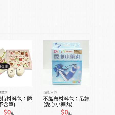
貨到通知我
貨到通知我
拼貼類
首飾/吊飾
巴特材料包：體
不織布材料包：吊飾
不含筆)
(愛心小藥丸)
$0
$0
起
起