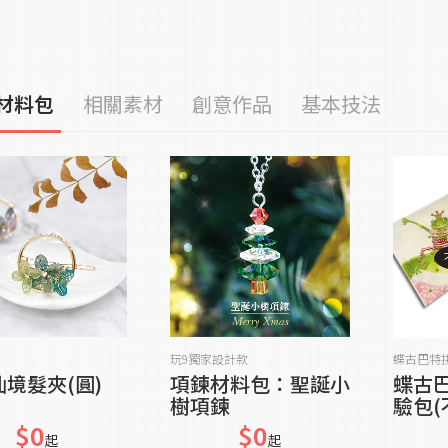
材料包
相關素材
創意作品
基本技法
加入購物車
貨到通知我
玩9獨家設計款
蝶古巴特
境髮夾(圓)
項鍊材料包：聖誕小
蝶古
樹項鍊
驗包(
$0
$0
起
起