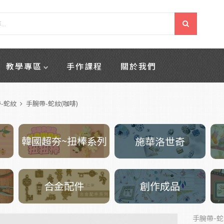
教學專區
手作課程
關於我們
-蛇紋
手腕帶-蛇紋(咖啡)
韓國超夯~扭棒系列
施華洛世奇
創作成品
合金配件
手腕帶-