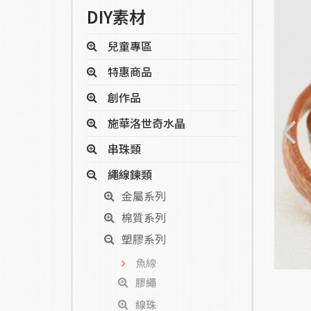
DIY素材
兒童專區
特惠商品
創作品
施華洛世奇水晶
串珠類
繩線鍊類
金屬系列
棉質系列
塑膠系列
魚線
膠繩
線珠