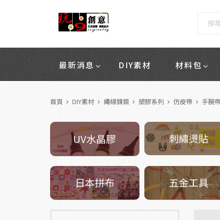
最新消息
DIY素材
材料包
首頁
DIY素材
繩線鍊類
塑膠系列
仿皮帶
手腕帶
刺繡燙貼
UV水晶膠
五金工具
日本拼布