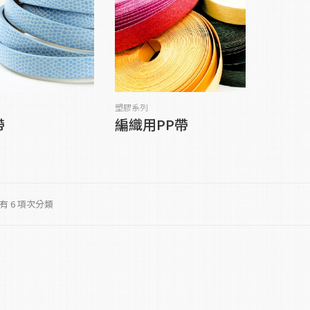
塑膠系列
帶
編織用PP帶
有 6 項次分類