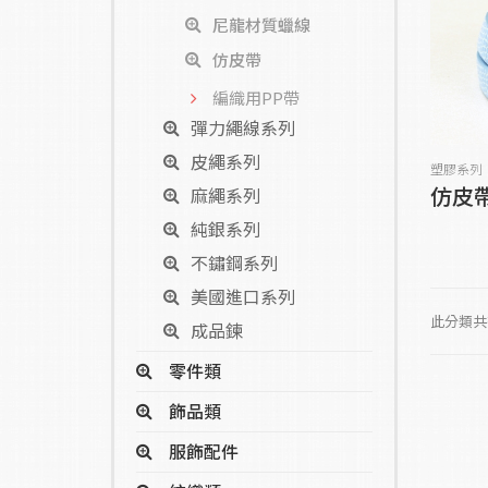
尼龍材質蠟線
仿皮帶
編織用PP帶
彈力繩線系列
皮繩系列
塑膠系列
仿皮
麻繩系列
純銀系列
不鏽鋼系列
美國進口系列
此分類共
成品鍊
零件類
飾品類
服飾配件