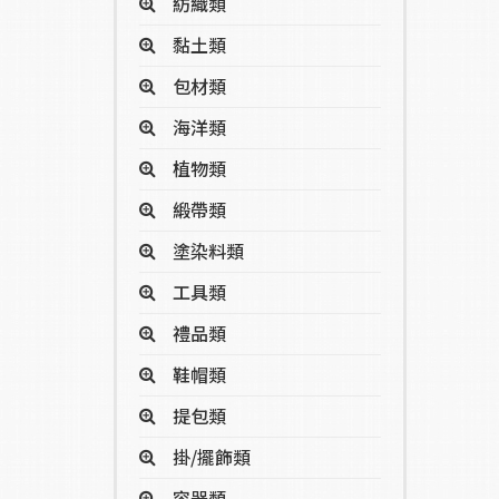
紡織類
黏土類
包材類
海洋類
植物類
緞帶類
塗染料類
工具類
禮品類
鞋帽類
提包類
掛/擺飾類
容器類