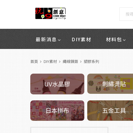
最新消息
DIY素材
材料包
首頁
DIY素材
繩線鍊類
塑膠系列
刺繡燙貼
UV水晶膠
五金工具
日本拼布