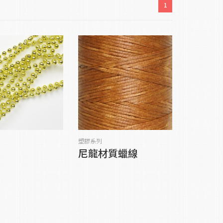
1
塑膠系列
尼龍材質蠟線