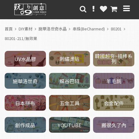
首頁
DIY素材
施華洛世奇水晶
串珠(BeCharmed)
80201
80201-211/無效果
韓國超夯~扭棒系
刺繡燙貼
UV水晶膠
列
施華洛世奇
羊毛氈
蝶谷巴特
五金工具
日本拼布
合金配件
創作成品
搬很久了內
YOUTUBE