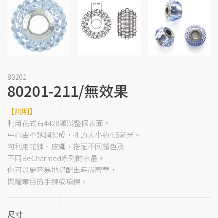
80201
80201-211/無效果
【說明】
利用花式石4428鑲滿整個表面。
中心由不銹鋼製成，孔的大小約4.5毫米。
可利用蛇鍊、皮繩，搭配不同顏色及
不同BeCharmed系列的水晶。
你可以更容易地搭配出時尚奢華，
閃耀奪目的手鍊或項鍊。
尺寸