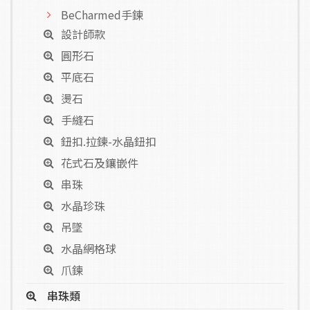
BeCharmed手鍊
設計師款
圓形石
平底石
燙石
手縫石
鈕扣.拉鍊-水晶鈕扣
花式石及鑲嵌件
串珠
水晶珍珠
吊墜
水晶網格球
爪鍊
串珠類