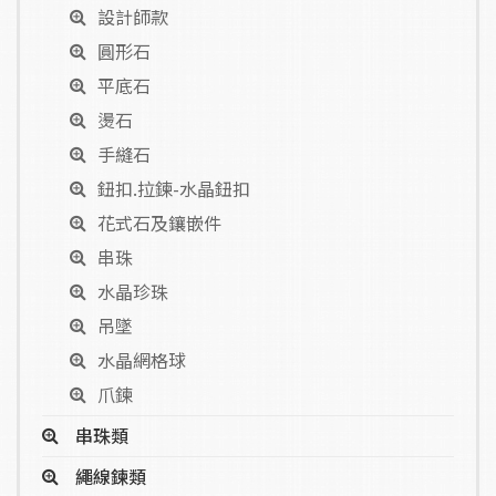
設計師款
圓形石
平底石
燙石
手縫石
鈕扣.拉鍊-水晶鈕扣
花式石及鑲嵌件
串珠
水晶珍珠
吊墜
水晶網格球
爪鍊
串珠類
繩線鍊類