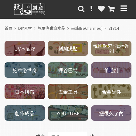
首頁
DIY素材
施華洛世奇水晶
串珠(BeCharmed)
81314
韓國超夯~扭棒系
刺繡燙貼
UV水晶膠
列
施華洛世奇
羊毛氈
蝶谷巴特
五金工具
日本拼布
合金配件
創作成品
搬很久了內
YOUTUBE