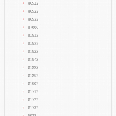
86512
86522
86532
87006
81913
81922
81933
81943
81883
81892
81902
81712
81722
81732
5928