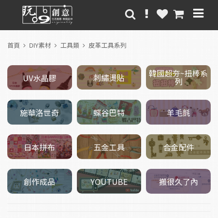
首頁
DIY素材
工具類
皮革工具系列
韓國超夯~扭棒系
刺繡燙貼
UV水晶膠
列
施華洛世奇
羊毛氈
蝶谷巴特
五金工具
日本拼布
合金配件
創作成品
搬很久了內
YOUTUBE