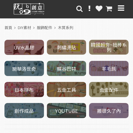
首頁
DIY素材
服飾配件
木質系列
韓國超夯~扭棒系
刺繡燙貼
UV水晶膠
列
施華洛世奇
羊毛氈
蝶谷巴特
五金工具
日本拼布
合金配件
創作成品
搬很久了內
YOUTUBE