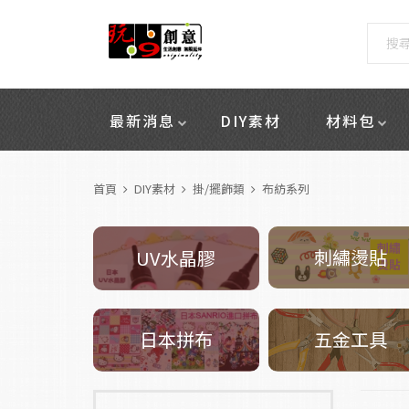
最新消息
DIY素材
材料包
首頁
DIY素材
掛/擺飾類
布紡系列
刺繡燙貼
UV水晶膠
五金工具
日本拼布