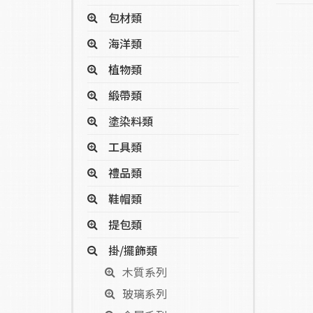
包材類
海洋類
植物類
緞帶類
塗染料類
工具類
禮品類
鞋帽類
提包類
掛/擺飾類
木質系列
玻璃系列