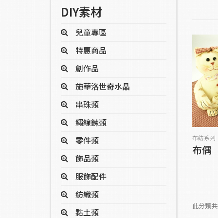
DIY素材
兒童專區
特惠商品
創作品
施華洛世奇水晶
串珠類
繩線鍊類
布紡系列
零件類
布偶
飾品類
服飾配件
紡織類
此分類共
黏土類