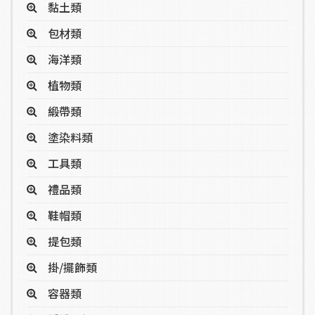
黏土類
包材類
海洋類
植物類
緞帶類
塗染料類
工具類
禮品類
鞋帽類
提包類
掛/擺飾類
容器類