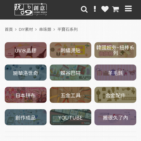
首頁
DIY素材
串珠類
半寶石系列
韓國超夯~扭棒系
刺繡燙貼
UV水晶膠
列
施華洛世奇
羊毛氈
蝶谷巴特
五金工具
日本拼布
合金配件
創作成品
搬很久了內
YOUTUBE