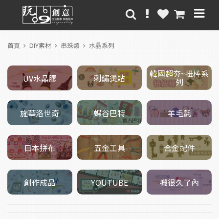
首頁
DIY素材
串珠類
水晶系列
韓國超夯~扭棒系
刺繡燙貼
UV水晶膠
列
施華洛世奇
羊毛氈
蝶谷巴特
五金工具
日本拼布
合金配件
創作成品
搬很久了內
YOUTUBE