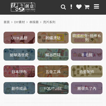
首頁
DIY素材
串珠類
亮片系列
韓國超夯~扭棒系
刺繡燙貼
UV水晶膠
列
施華洛世奇
羊毛氈
蝶谷巴特
五金工具
日本拼布
合金配件
創作成品
搬很久了內
YOUTUBE