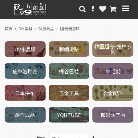
首頁
DIY素材
特惠商品
隨機優惠區
韓國超夯~扭棒系
刺繡燙貼
UV水晶膠
列
施華洛世奇
羊毛氈
蝶谷巴特
五金工具
日本拼布
合金配件
創作成品
搬很久了內
YOUTUBE