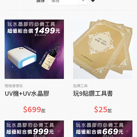
排序
貨到通知我
加入購物車
隨機優惠區
貼鑽工具
UV機+UV水晶膠
玩9貼鑽工具書
$699
$25
起
起