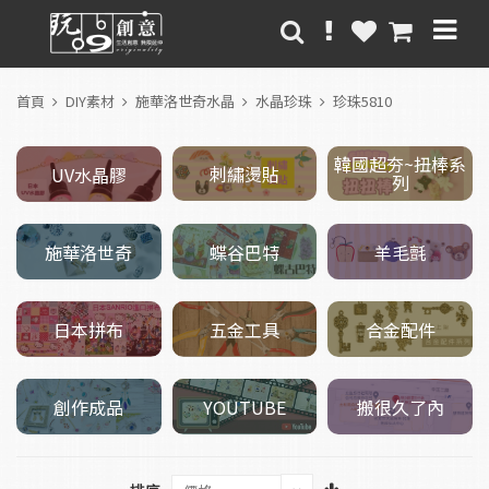
首頁
DIY素材
施華洛世奇水晶
水晶珍珠
珍珠5810
韓國超夯~扭棒系
刺繡燙貼
UV水晶膠
列
施華洛世奇
羊毛氈
蝶谷巴特
五金工具
日本拼布
合金配件
創作成品
搬很久了內
YOUTUBE