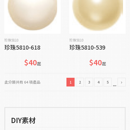
貨到通知我
貨到通知我
珍珠5810
珍珠5810
珍珠5810-618
珍珠5810-539
$40
$40
起
起
此分類共有 64 項產品
1
2
3
4
5
...
DIY素材