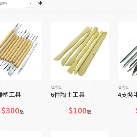
貨到通知我
貨到通知我
組合包
組合包
雕塑工具
6件陶土工具
4支裝
$300
$100
起
起