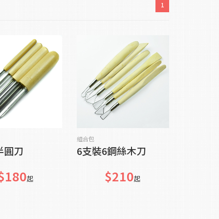
1
貨到通知我
貨到通知我
組合包
半圓刀
6支裝6鋼絲木刀
$180
$210
起
起