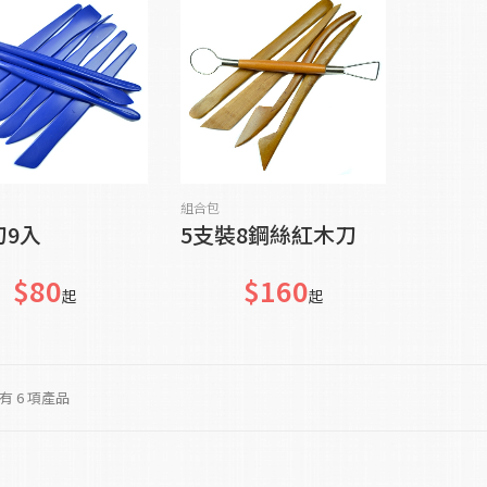
貨到通知我
貨到通知我
組合包
刀9入
5支裝8鋼絲紅木刀
$80
$160
起
起
 6 項產品