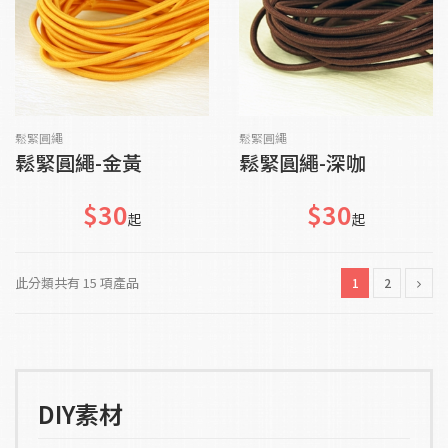
貨到通知我
貨到通知我
鬆緊圓繩
鬆緊圓繩
鬆緊圓繩-金黃
鬆緊圓繩-深咖
$30
$30
起
起
此分類共有 15 項產品
1
2
DIY素材