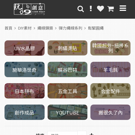
首頁
DIY素材
繩線鍊類
彈力繩線系列
鬆緊圓繩
韓國超夯~扭棒系
刺繡燙貼
UV水晶膠
列
施華洛世奇
羊毛氈
蝶谷巴特
五金工具
日本拼布
合金配件
創作成品
搬很久了內
YOUTUBE