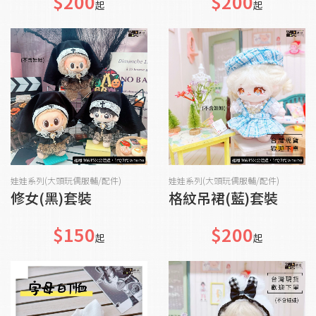
$200
$200
起
起
加入購物車
加入購物車
娃娃系列(大頭玩偶服輔/配件)
娃娃系列(大頭玩偶服輔/配件)
修女(黑)套裝
格紋吊裙(藍)套裝
$150
$200
起
起