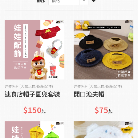
排序
加入購物車
貨到通知我
娃娃系列(大頭玩偶服輔/配件)
娃娃系列(大頭玩偶服輔/配件)
速食店帽子圍兜套裝
開口漁夫帽
$150
$75
起
起