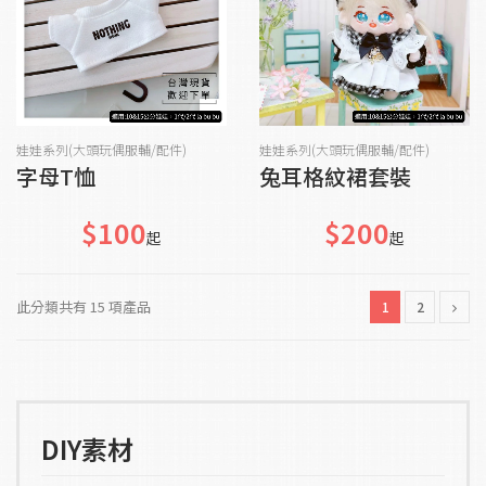
加入購物車
加入購物車
娃娃系列(大頭玩偶服輔/配件)
娃娃系列(大頭玩偶服輔/配件)
字母T恤
兔耳格紋裙套裝
$100
$200
起
起
此分類共有 15 項產品
1
2
DIY素材