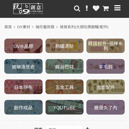
首頁
DIY素材
袖珍藝術類
娃娃系列(大頭玩偶服輔/配件)
韓國超夯~扭棒系
刺繡燙貼
UV水晶膠
列
施華洛世奇
羊毛氈
蝶谷巴特
五金工具
日本拼布
合金配件
創作成品
搬很久了內
YOUTUBE