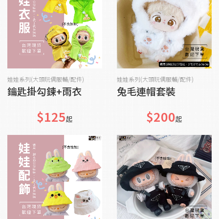
貨到通知我
加入購物車
娃娃系列(大頭玩偶服輔/配件)
娃娃系列(大頭玩偶服輔/配件)
鑰匙掛勾鍊+雨衣
兔毛連帽套裝
$125
$200
起
起