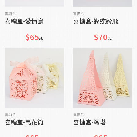
貨到通知我
加入購物車
喜糖盒
喜糖盒
喜糖盒-愛情鳥
喜糖盒-蝴蝶紛飛
$65
$70
起
起
加入購物車
加入購物車
喜糖盒
喜糖盒
喜糖盒-萬花筒
喜糖盒-鐵塔