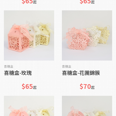
$65
$65
起
起
加入購物車
加入購物車
喜糖盒
喜糖盒
喜糖盒-玫瑰
喜糖盒-花團錦簇
$65
$70
起
起