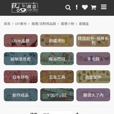
首頁
DIY素材
婚禮/派對用品類
婚禮小物
喜糖盒
韓國超夯~扭棒系
刺繡燙貼
UV水晶膠
列
施華洛世奇
羊毛氈
蝶谷巴特
五金工具
日本拼布
合金配件
創作成品
搬很久了內
YOUTUBE