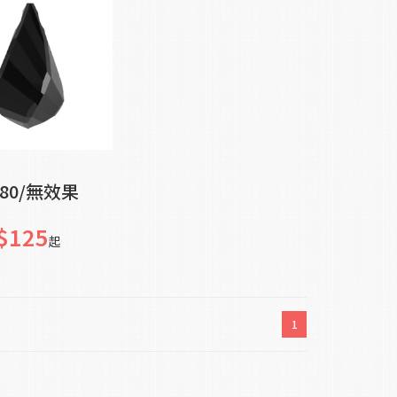
加入購物車
-280/無效果
$125
起
1