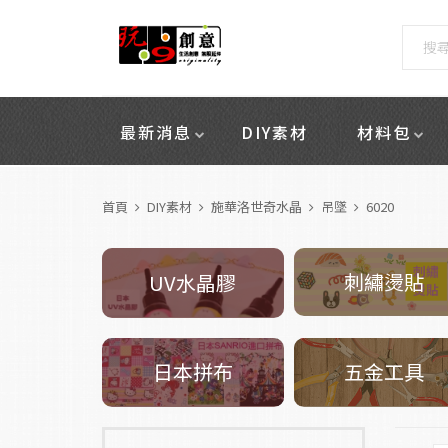
最新消息
DIY素材
材料包
首頁
DIY素材
施華洛世奇水晶
吊墜
6020
刺繡燙貼
UV水晶膠
五金工具
日本拼布