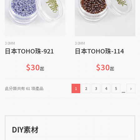
貨到通知我
貨到通知我
3.0MM
3.0MM
日本TOHO珠-921
日本TOHO珠-114
$30
$30
起
起
此分類共有 61 項產品
1
2
3
4
5
...
DIY素材