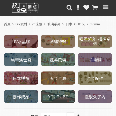
首頁
DIY素材
串珠類
玻璃系列
日本TOHO珠
3.0mm
韓國超夯~扭棒系
刺繡燙貼
UV水晶膠
列
施華洛世奇
羊毛氈
蝶谷巴特
五金工具
日本拼布
合金配件
創作成品
搬很久了內
YOUTUBE