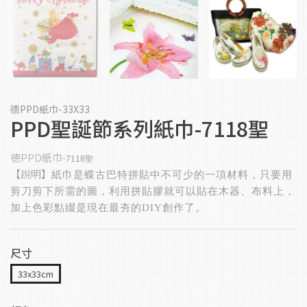
德PPD紙巾-33X33
PPD聖誕節系列紙巾-7118聖
德PPD紙巾-
7118聖
【說明】
紙巾是蝶古巴特拼貼中不可少的一項材料，只要用
剪刀剪下所需的圖，
利用拼貼膠就可以貼在木器、布料上，
加上色彩點綴是現在最夯的DIY創作了。
尺寸
33x33cm