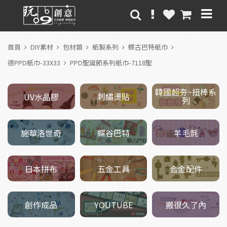
首頁
DIY素材
包材類
紙製系列
蝶古巴特紙巾
德PPD紙巾-33X33
PPD聖誕節系列紙巾-7118聖
韓國超夯~扭棒系
刺繡燙貼
UV水晶膠
列
施華洛世奇
羊毛氈
蝶谷巴特
五金工具
日本拼布
合金配件
創作成品
搬很久了內
YOUTUBE