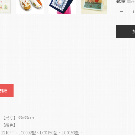
數量
庫存
1
明細
【尺寸】33x33cm
【顏色】
1210FT、LC0092聖、LC0150聖、LC0153聖、