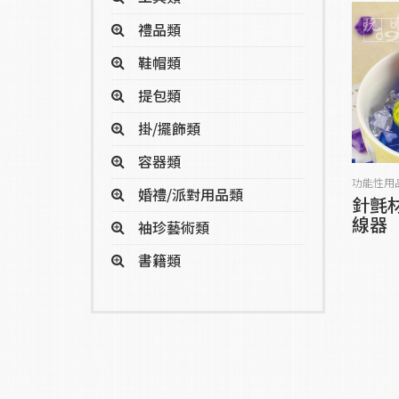
禮品類
鞋帽類
提包類
掛/擺飾類
容器類
功能性用
婚禮/派對用品類
針氈
線器
袖珍藝術類
書籍類