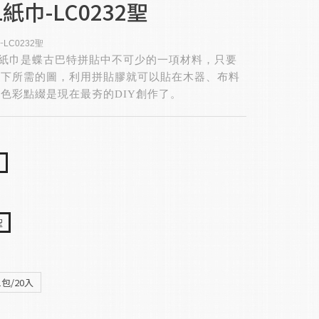
紙巾-LC0232聖
-
LC0232聖
紙巾是蝶古巴特拼貼中不可少的一項材料，只要
剪下所需的圖，
利用拼貼膠就可以貼在木器、布料
色彩點綴是現在最夯的DIY創作了。
m
聖
1包/20入