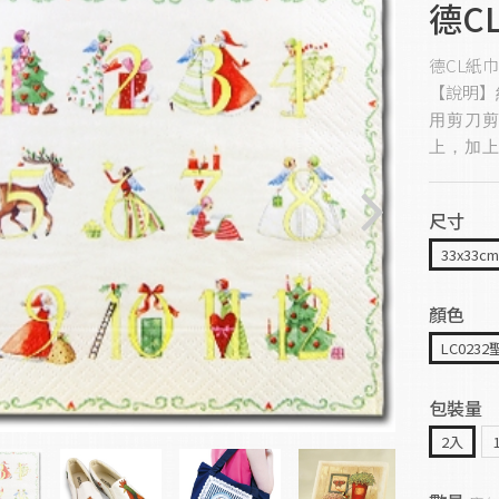
德CL
德CL紙巾
【說明】
用剪刀
上，加上
尺寸
33x33c
顏色
LC0232
包裝量
2入