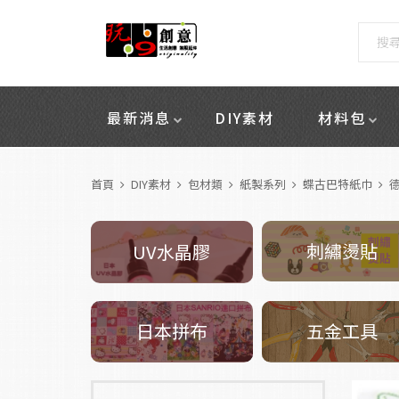
最新消息
DIY素材
材料包
首頁
DIY素材
包材類
紙製系列
蝶古巴特紙巾
德
刺繡燙貼
UV水晶膠
五金工具
日本拼布