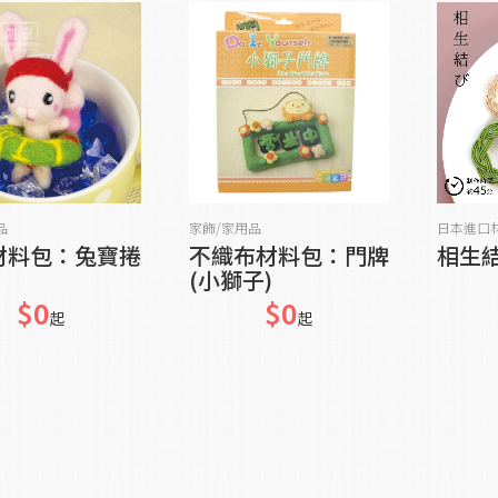
貨到通知我
加入購物車
品
家飾/家用品
日本進口
材料包：兔寶捲
不織布材料包：門牌
相生
(小獅子)
$0
$0
起
起