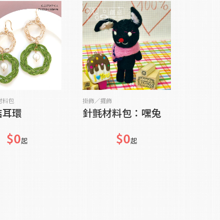
貨到通知我
貨到通知我
材料包
掛飾／擺飾
結耳環
針氈材料包：嘿兔
$0
$0
起
起