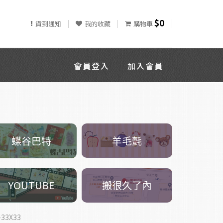
$0
貨到通知
我的收藏
購物車
會員登入
加入會員
羊毛氈
蝶谷巴特
搬很久了內
YOUTUBE
33X33