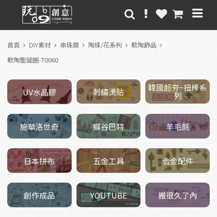
首頁
DIY素材
串珠類
陶珠/花系列
軟陶飾品
軟陶聖誕圈-T0060
韓國超夯~扭棒系
刺繡燙貼
UV水晶膠
列
施華洛世奇
羊毛氈
蝶谷巴特
五金工具
日本拼布
合金配件
創作成品
搬很久了內
YOUTUBE