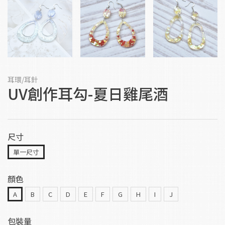
耳環/耳針
UV創作耳勾-夏日雞尾酒
尺寸
單一尺寸
顏色
A
B
C
D
E
F
G
H
I
J
包裝量