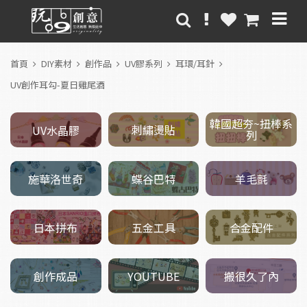
首頁
DIY素材
創作品
UV膠系列
耳環/耳針
UV創作耳勾-夏日雞尾酒
韓國超夯~扭棒系
刺繡燙貼
UV水晶膠
列
施華洛世奇
羊毛氈
蝶谷巴特
五金工具
日本拼布
合金配件
創作成品
搬很久了內
YOUTUBE