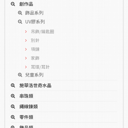
創作品
飾品系列
UV膠系列
吊飾/鑰匙圈
別針
項鍊
家飾
耳環/耳針
兒童系列
施華洛世奇水晶
串珠類
繩線鍊類
零件類
飾品類