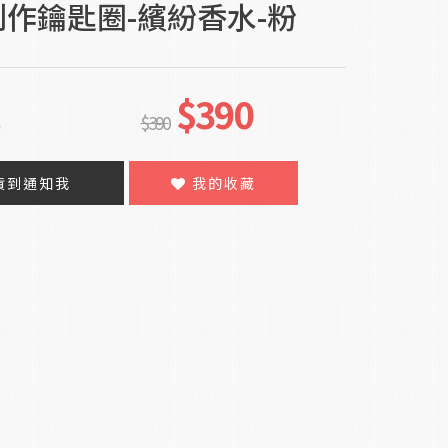
創作鑰匙圈-繽紛香水-粉
$390
足
$390
貨到通知我
我的收藏