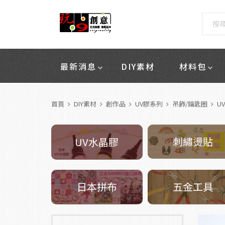
最新消息
DIY素材
材料包
首頁
DIY素材
創作品
UV膠系列
吊飾/鑰匙圈
U
刺繡燙貼
UV水晶膠
五金工具
日本拼布