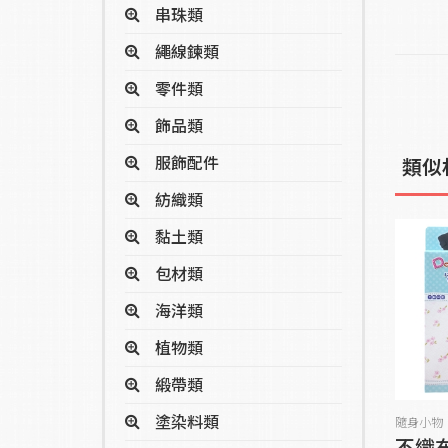
串珠類
繩線鍊類
零件類
飾品類
服飾配件
類似
紡織類
黏土類
包材類
海洋類
植物類
緞帶類
塗染料類
隨身小物
不織