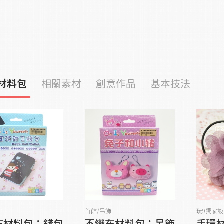
材料包
相關素材
創意作品
基本技法
貨到通知我
貨到通知我
首飾/吊飾
玩9獨家
布材料包：錢包
不織布材料包：吊飾
手環