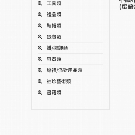
工具類
(蜜語
禮品類
鞋帽類
提包類
掛/擺飾類
容器類
婚禮/派對用品類
袖珍藝術類
書籍類