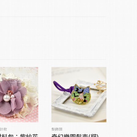
貨到通知我
加入購物車
設計款
髮飾類
材料包：紫紗花
奇幻樂園髮束(貓)