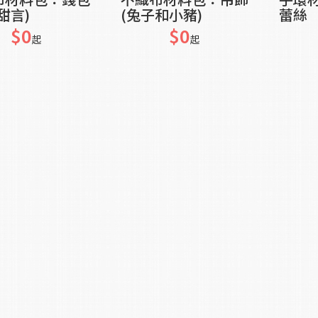
甜言)
(兔子和小豬)
蕾絲
$0
$0
起
起