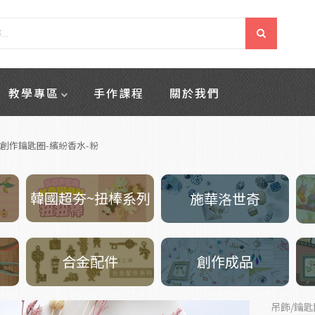
教學專區
手作課程
關於我們
V創作鑰匙圈-繽紛香水-粉
韓國超夯~扭棒系列
施華洛世奇
創作成品
合金配件
吊飾/鑰匙