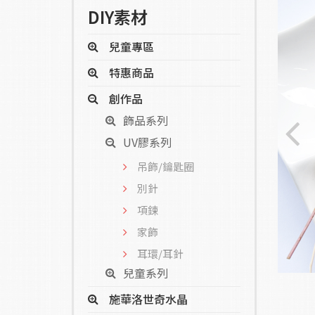
DIY素材
兒童專區
特惠商品
創作品
飾品系列
UV膠系列
吊飾/鑰匙圈
別針
項鍊
家飾
耳環/耳針
兒童系列
施華洛世奇水晶