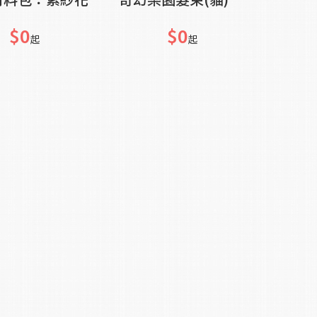
$0
$0
起
起