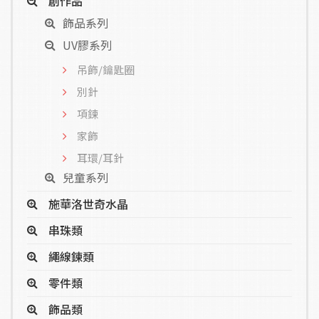
創作品
飾品系列
UV膠系列
吊飾/鑰匙圈
別針
項鍊
家飾
耳環/耳針
兒童系列
施華洛世奇水晶
串珠類
繩線鍊類
零件類
飾品類