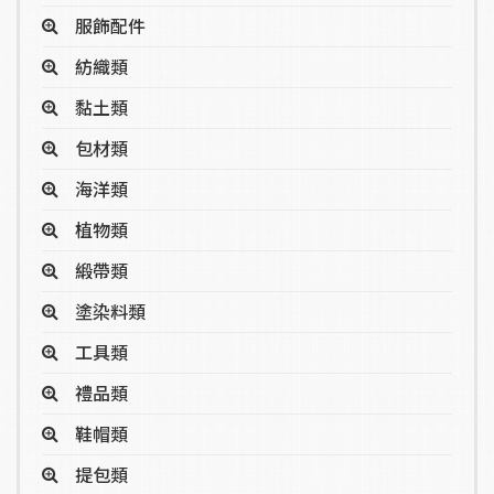
服飾配件
紡織類
黏土類
包材類
海洋類
植物類
緞帶類
塗染料類
工具類
禮品類
鞋帽類
提包類