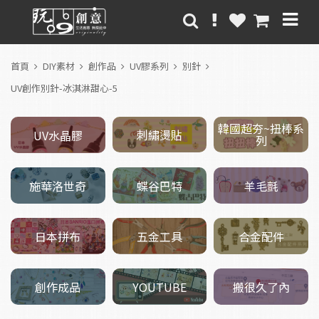
首頁
DIY素材
創作品
UV膠系列
別針
UV創作別針-冰淇淋甜心-5
韓國超夯~扭棒系
刺繡燙貼
UV水晶膠
列
施華洛世奇
羊毛氈
蝶谷巴特
五金工具
日本拼布
合金配件
創作成品
搬很久了內
YOUTUBE