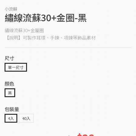
小流蘇
繡線流蘇30+金圈-黑
繡線流蘇30+金屬圈
【說明】可製作耳環、手鍊、項鍊等飾品素材
尺寸
單一尺寸
顏色
黑
包裝量
4入
40入