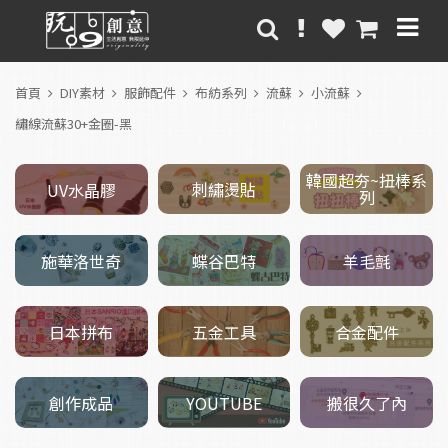
首頁
DIY素材
服飾配件
布紡系列
流蘇
小流蘇
繡線流蘇30+金圈-黑
韓國超夯~扭棒系
刺繡燙貼
UV水晶膠
列
施華洛世奇
羊毛氈
蝶谷巴特
五金工具
日本拼布
合金配件
創作成品
搬很久了內
YOUTUBE