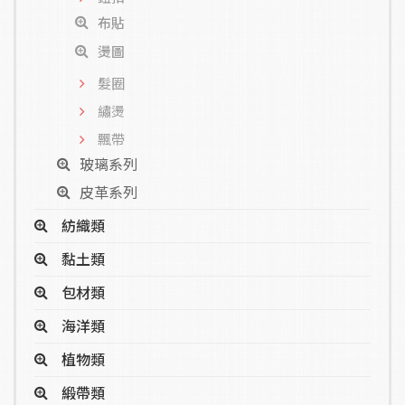
布貼
燙圖
髮圈
繡燙
飄帶
玻璃系列
皮革系列
紡織類
黏土類
包材類
海洋類
植物類
緞帶類