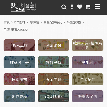
首頁
DIY素材
零件類
合金配件系列
吊墜(食物)
吊墜-果實A35522
韓國超夯~扭棒系
刺繡燙貼
UV水晶膠
列
施華洛世奇
羊毛氈
蝶谷巴特
五金工具
日本拼布
合金配件
創作成品
搬很久了內
YOUTUBE