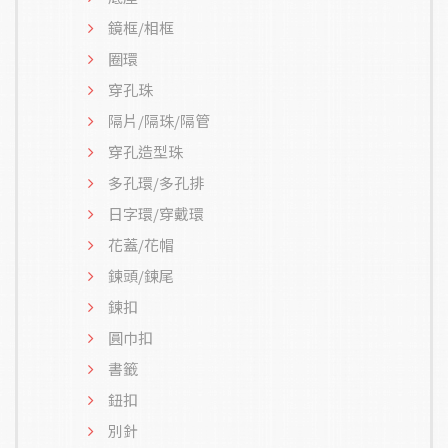
鏡框/相框
圈環
穿孔珠
隔片/隔珠/隔管
穿孔造型珠
多孔環/多孔排
日字環/穿戴環
花蓋/花帽
鍊頭/鍊尾
鍊扣
圓巾扣
書籤
鈕扣
別針