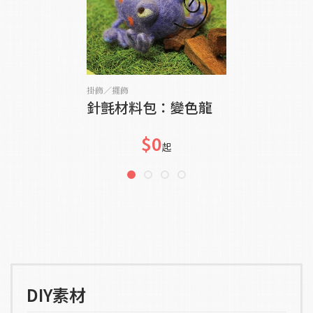
加入購物車
掛飾／擺飾
針氈材料包：變色龍
$0
起
DIY素材