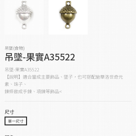
吊墜(食物)
吊墜-果實A35522
吊墜-果實A35522
【說明】適合當成主要飾品、墜子，也可搭配施華洛世奇元
素、珠子、
鍊條做成手鍊、項鍊等飾品<
尺寸
單一尺寸