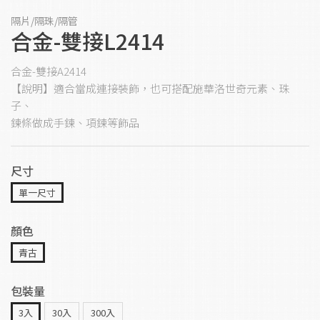
隔片/隔珠/隔管
合金-雙接L2414
合金-雙接A2414
【說明】適合當成連接裝飾，也可搭配施華洛世奇元素、珠
子、
鍊條做成手鍊、項鍊等飾品
尺寸
單一尺寸
顏色
青古
包裝量
3入
30入
300入