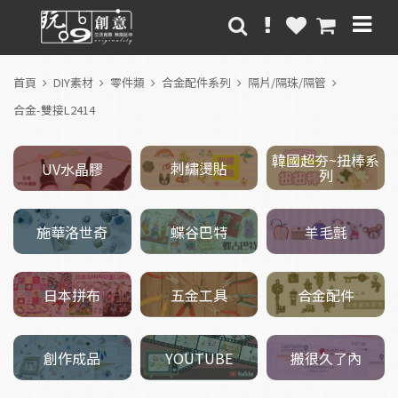
首頁
DIY素材
零件類
合金配件系列
隔片/隔珠/隔管
合金-雙接L2414
韓國超夯~扭棒系
刺繡燙貼
UV水晶膠
列
施華洛世奇
羊毛氈
蝶谷巴特
五金工具
日本拼布
合金配件
創作成品
搬很久了內
YOUTUBE