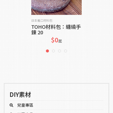
貨到通知我
日本進口材料包
TOHO材料包：纏繞手
鍊 20
$0
起
DIY素材
兒童專區