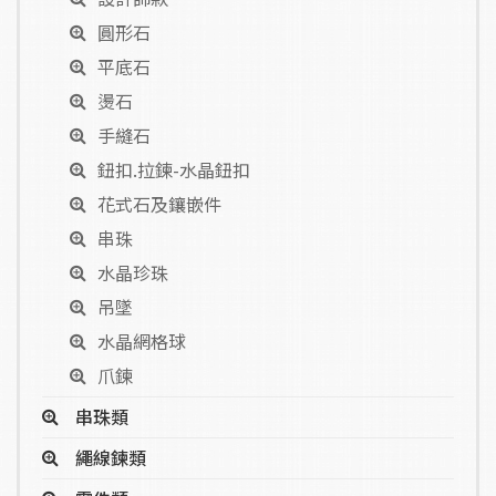
圓形石
平底石
燙石
手縫石
鈕扣.拉鍊-水晶鈕扣
花式石及鑲嵌件
串珠
水晶珍珠
吊墜
水晶網格球
爪鍊
串珠類
繩線鍊類