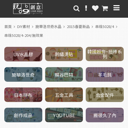
首頁
DIY素材
施華洛世奇水晶
2015春夏新品
串珠5028/4
串珠5028/4-204/無效果
韓國超夯~扭棒系
刺繡燙貼
UV水晶膠
列
施華洛世奇
羊毛氈
蝶谷巴特
五金工具
日本拼布
合金配件
創作成品
搬很久了內
YOUTUBE