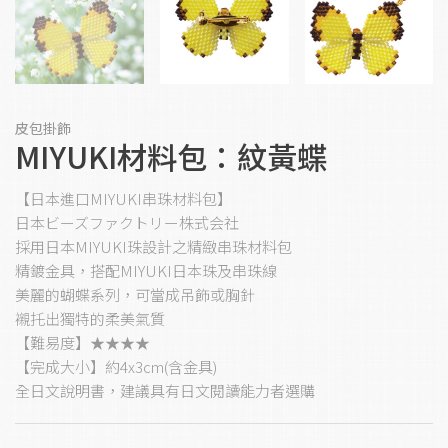
皮包掛飾
MIYUKI材料包：紋黃蝶
【日本進口MIYUKI串珠材料包
】
日本ビーズファクトリー株式会社
採用日本MIYUKI珠設計之
精緻串珠材料包
精鍍金具，搭配MIYUKI日本珠及串珠線
美麗的蝴蝶系列，可當成吊飾或胸針
襯托出獨特的柔美氣質
【難易度】★★★★
【完成大小】約4x3cm(含金具
)
全日文說明書，建議具有日文閱讀能力者選購