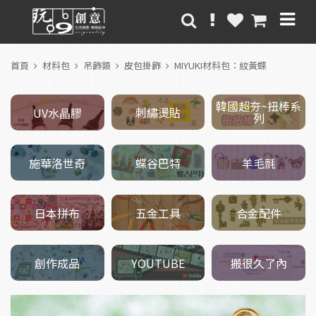
首頁
材料包
吊飾類
皮包掛飾
MIYUKI材料包：紋黃蝶
韓國超夯~扭棒系
刺繡燙貼
UV水晶膠
列
施華洛世奇
羊毛氈
蝶谷巴特
五金工具
日本拼布
合金配件
創作成品
搬很久了內
YOUTUBE