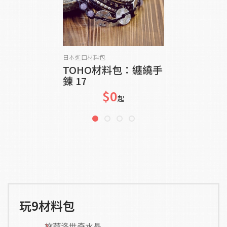
貨到通知我
日本進口材料包
TOHO材料包：纏繞手
鍊 17
$0
起
玩9材料包
施華洛世奇水晶