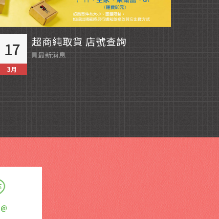
超商純取貨 店號查詢
17
20
最新消息
3月
1月
E@