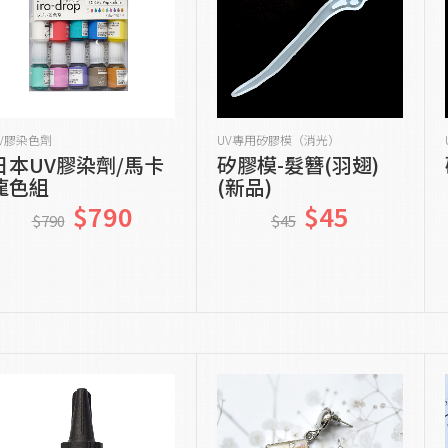
貨到通知我
貨到通知我
V膠染色劑
UV專用矽膠模（消光）
日本UV膠染劑/馬卡
矽膠模-髮簪(羽翅)
龍色組
(新品)
$790
$45
$790
$45