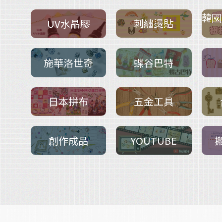
韓國
刺繡燙貼
UV水晶膠
施華洛世奇
蝶谷巴特
五金工具
日本拼布
創作成品
YOUTUBE