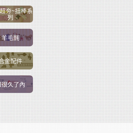
超夯~扭棒系
列
羊毛氈
合金配件
搬很久了內