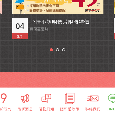
心情小語明信片限時特價
04
優惠活動
5月
於玩九
最新消息
購物須知
隱私權政策
聯絡我們
LIN