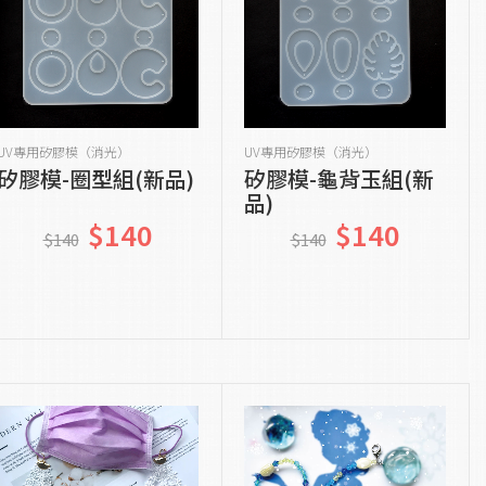
加入購物車
貨到通知我
UV專用矽膠模（消光）
UV專用矽膠模（消光）
矽膠模-圈型組(新品)
矽膠模-龜背玉組(新
品)
$140
$140
$140
$140