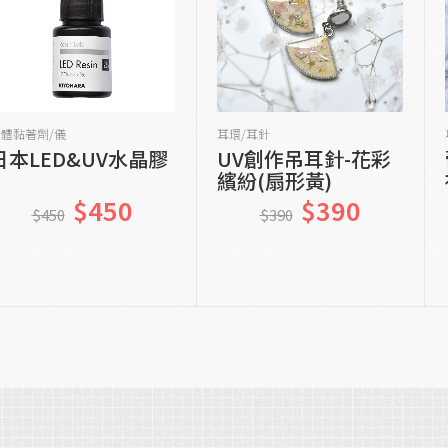
貨到通知我
貨到通知我
液體黏著劑/儀
耳環/耳針
日本LED&UV水晶膠
UV創作吊耳針-花彩
繽紛(扇形黃)
$450
$390
$450
$390