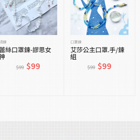
貨到通知我
貨到通知我
項鍊
口罩鍊
蕾絲口罩鍊-謬思女
艾莎公主口罩.手/鍊
神
組
$99
$99
$99
$99