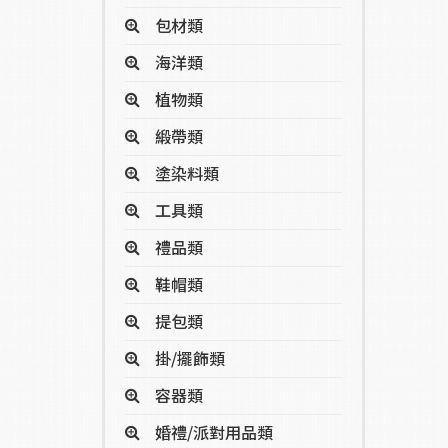
包材類
海洋類
植物類
緞帶類
塗染料類
工具類
禮品類
鞋帽類
提包類
掛/擺飾類
容器類
婚禮/派對用品類